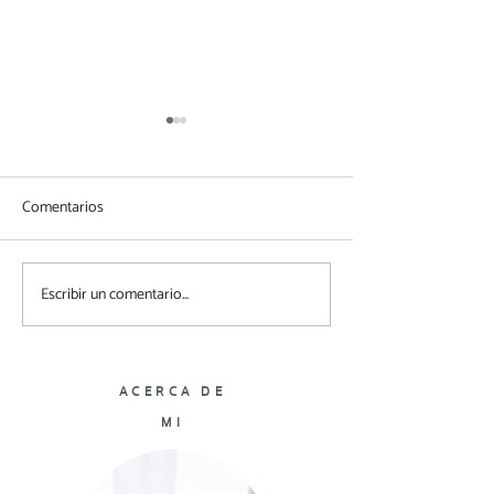
Comentarios
Escribir un comentario...
EL REFLEJO DEL
Organización, nu
DESORDEN
propósito de Año
ACERCA DE
MI