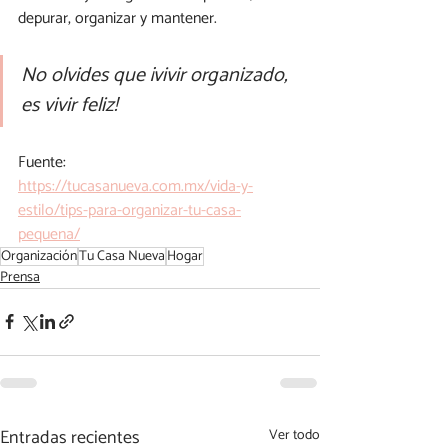
depurar, organizar y mantener.
No olvides que ¡vivir organizado, 
es vivir feliz!
Fuente:
https://tucasanueva.com.mx/vida-y-
estilo/tips-para-organizar-tu-casa-
pequena/
Organización
Tu Casa Nueva
Hogar
Prensa
Entradas recientes
Ver todo